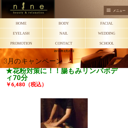
メニュー
HOME
BODY
FACIAL
EYELASH
NAIL
WEDDING
PROMOTION
CONTACT
SCHOOL
2015年2月27日
3月のキャンペーン
★花粉対策に！！腸もみリンパボデ
ィ70分
￥6,480（税込）