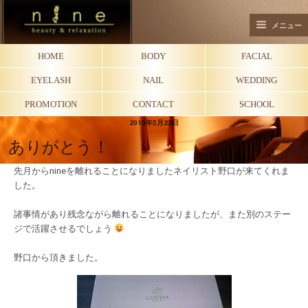
メニュー
HOME
BODY
FACIAL
EYELASH
NAIL
WEDDING
PROMOTION
CONTACT
SCHOOL
2015年5月23日
ありがとう！
先月からnineを離れることになりましたネイリスト野口が来てくれま
した。
諸事情があり残念ながら離れることになりましたが、また別のステー
ジで活躍させるでしょう
野口から頂きました。