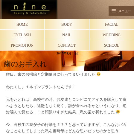
メニュー
HOME
BODY
FACIAL
EYELASH
NAIL
WEDDING
PROMOTION
CONTACT
SCHOOL
2015年8月11日
歯のお手入れ
昨日、歯のお掃除と定期健診に行ってまいりました
わたくし、１本インプラントなんです！
元をたどれば、高校生の時、お友達とコンビニでアイスを購入して食
べようとしたら、途轍もなく硬く、誰が食べれるかというになり、絶
対噛んで見せる！！と頑張りすぎた結果、私の歯が折れました
今、高校生の我が子の行動を？？？と思っていますが、こんなおバカ
なことをしてしまった私を当時母はどんな思いだったのかと思う