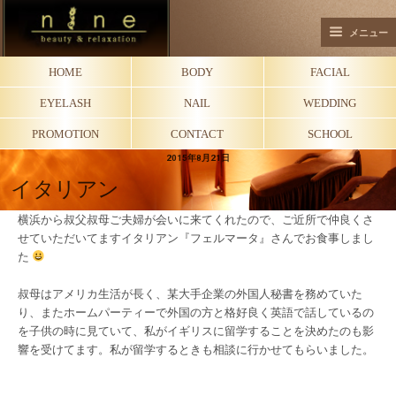
メニュー
HOME
BODY
FACIAL
EYELASH
NAIL
WEDDING
PROMOTION
CONTACT
SCHOOL
2015年8月21日
イタリアン
横浜から叔父叔母ご夫婦が会いに来てくれたので、ご近所で仲良くさ
せていただいてますイタリアン『フェルマータ』さんでお食事しまし
た
叔母はアメリカ生活が長く、某大手企業の外国人秘書を務めていた
り、またホームパーティーで外国の方と格好良く英語で話しているの
を子供の時に見ていて、私がイギリスに留学することを決めたのも影
響を受けてます。私が留学するときも相談に行かせてもらいました。