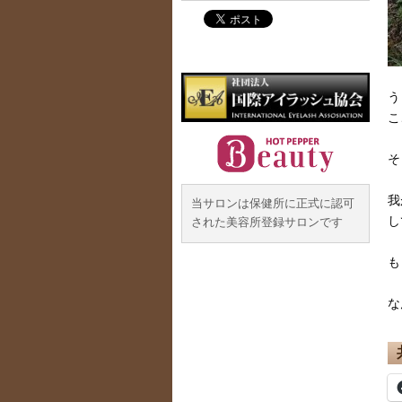
う
こ
そ
我
当サロンは保健所に正式に認可
し
された美容所登録サロンです
も
な