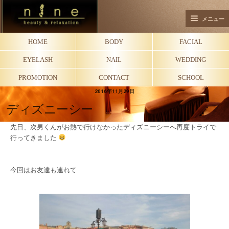
メニュー
HOME
BODY
FACIAL
EYELASH
NAIL
WEDDING
PROMOTION
CONTACT
SCHOOL
2016年11月29日
ディズニーシー
先日、次男くんがお熱で行けなかったディズニーシーへ再度トライで
行ってきました
今回はお友達も連れて