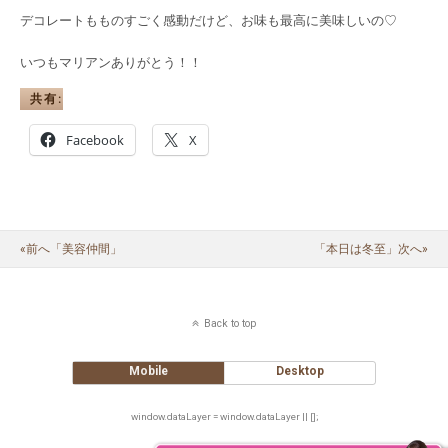
デコレートもものすごく感動だけど、お味も最高に美味しいの♡
いつもマリアンありがとう！！
共有:
Facebook
X
«前へ「美容仲間」
「本日は冬至」次へ»
Back to top
Mobile
Desktop
window.dataLayer = window.dataLayer || [];