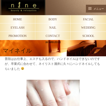
メニュー
HOME
BODY
FACIAL
EYELASH
NAIL
WEDDING
PROMOTION
CONTACT
SCHOOL
2018年3月5日
マイネイル
普段はお仕事上、エステも入るので、ハンドネイルはできないのです
が、卒業式に合わせて、ネイリスト涌井に久々にハンドネイルしても
らいました