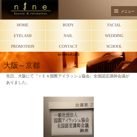
メニュー
HOME
BODY
FACIAL
EYELASH
NAIL
WEDDING
PROMOTION
CONTACT
SCHOOL
2018年6月26日
大阪～京都
先日、大阪にて『ＩＥＡ国際アイラッシュ協会』全国認定講師会議が
ありました。