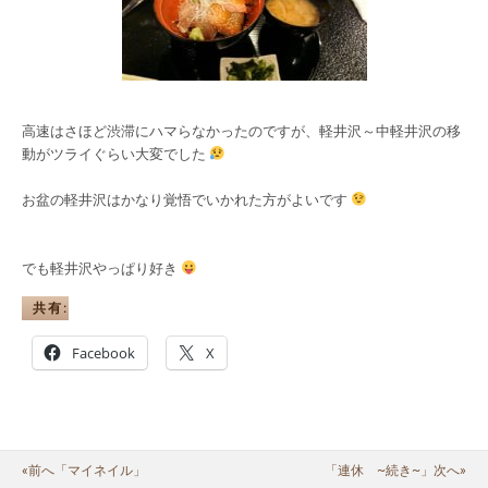
高速はさほど渋滞にハマらなかったのですが、軽井沢～中軽井沢の移
動がツライぐらい大変でした
お盆の軽井沢はかなり覚悟でいかれた方がよいです
でも軽井沢やっぱり好き
共有:
Facebook
X
«前へ「マイネイル」
「連休 ~続き~」次へ»