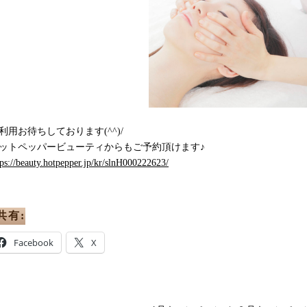
利用お待ちしております(^^)/
ットペッパービューティからもご予約頂けます♪
tps://beauty.hotpepper.jp/kr/slnH000222623/
共有:
Facebook
X