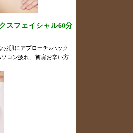
クスフェイシャル60分
なお肌にアプローチ♪パック
)パソコン疲れ、首肩お辛い方