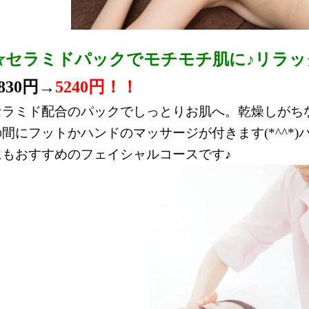
☆セラミドパックでモチモチ肌に♪リラッ
830円→
5240円！！
セラミド配合のパックでしっとりお肌へ。乾燥しがち
の間にフットかハンドのマッサージが付きます(*^^*
にもおすすめのフェイシャルコースです♪