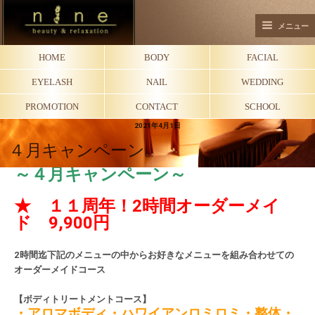
メニュー
HOME
BODY
FACIAL
EYELASH
NAIL
WEDDING
PROMOTION
CONTACT
SCHOOL
2021年4月1日
４月キャンペーン
～４月キャンペーン～
★
１１周年！
2
時間オーダーメイ
ド
9,900
円
2
時間迄下記のメニューの中からお好きなメニューを組み合わせての
オーダーメイドコース
【ボディトリートメントコース】
・アロマボディ・ハワイアンロミロミ・整体・