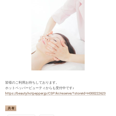
皆様のご利用お待ちしております。
ホットペッパービューティからも受付中です♪
https://beauty.hotpepper.jp/CSP/kr/reserve/?storeId=H000222623
共有: