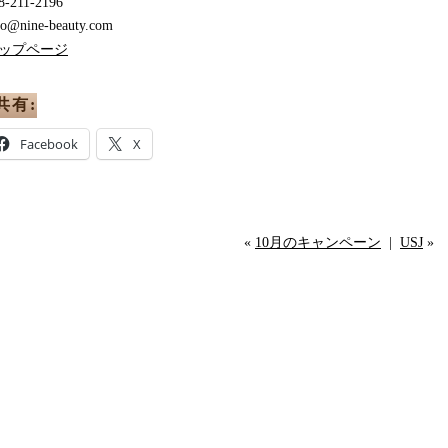
8-211-2196
fo@nine-beauty.com
ップページ
共有:
Facebook
X
«
10月のキャンペーン
|
USJ
»