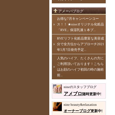
アメーバブログ
お得な7月キャンペーンコー
ス！！ ★nineオリジナル化粧品
「RVE」保湿乳液１本プ...
RVE'リフト化粧品豊富な美容成
分で全方位からアプローチ2021
年5月7日発売予定...
人気のハイフ、たくさんの方に
ご利用頂いております！こちら
はお顔のハイフ初回の時の施術
前...
nineのスタッフブログ
アメブロ
随時更新中!
nine beauty&relaxation
オーナーブログ
更新中!