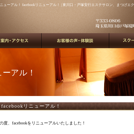
okリニューアル！ facebookリニューアル！ | 東川口・戸塚安行エステサロン、まつげエクステスクー
リニューアル！
facebookリニューアル！
の度、facebookをリニューアルいたしました！