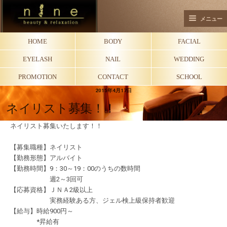
メニュー
HOME
BODY
FACIAL
EYELASH
NAIL
WEDDING
PROMOTION
CONTACT
SCHOOL
2015年4月17日
ネイリスト募集！！
ネイリスト募集いたします！！
【募集職種】ネイリスト
【勤務形態】アルバイト
【勤務時間】9：30～19：00のうちの数時間
週2～3回可
【応募資格】ＪＮＡ2級以上
実務経験ある方、ジェル検上級保持者歓迎
【給与】時給900円～
*昇給有