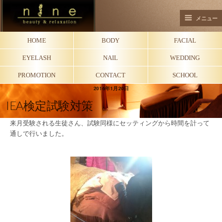
メニュー
HOME
BODY
FACIAL
EYELASH
NAIL
WEDDING
PROMOTION
CONTACT
SCHOOL
2016年1月20日
IEA検定試験対策
来月受験される生徒さん、試験同様にセッティングから時間を計って
通しで行いました。