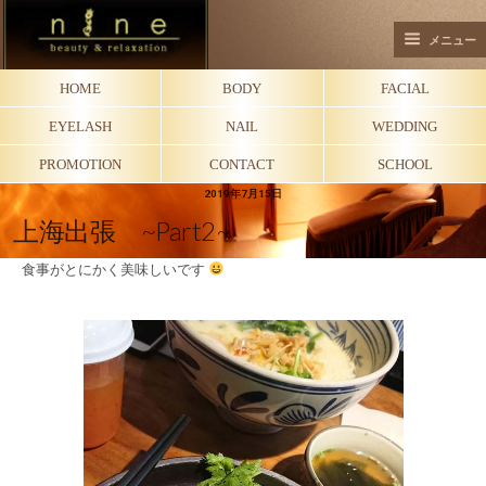
メニュー
HOME
BODY
FACIAL
EYELASH
NAIL
WEDDING
PROMOTION
CONTACT
SCHOOL
2019年7月15日
上海出張 ~part2~
食事がとにかく美味しいです