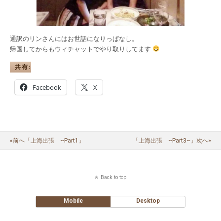
通訳のリンさんにはお世話になりっぱなし。
帰国してからもウィチャットでやり取りしてます
共有:
Facebook
X
«前へ「上海出張 ~part1」
「上海出張 ~part3~」次へ»
Back to top
Mobile
Desktop