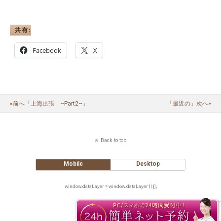
共有:
Facebook
X
«前へ「上海出張 ~part2~」
「最近の」次へ»
Back to top
Mobile
Desktop
window.dataLayer = window.dataLayer || [];