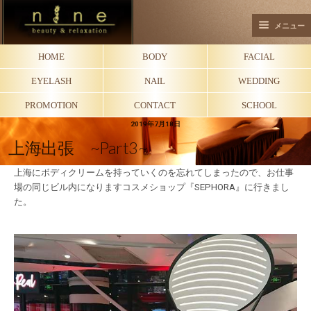
メニュー
HOME
BODY
FACIAL
EYELASH
NAIL
WEDDING
PROMOTION
CONTACT
SCHOOL
2019年7月18日
上海出張 ~part3~
上海にボディクリームを持っていくのを忘れてしまったので、お仕事
場の同じビル内になりますコスメショップ『SEPHORA』に行きまし
た。