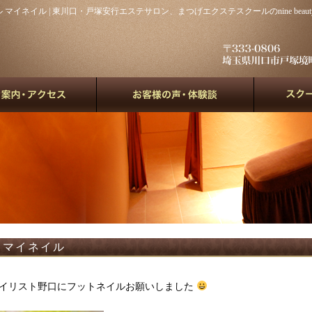
マイネイル | 東川口・戸塚安行エステサロン、まつげエクステスクールのnine beauty&rel
マイネイル
イリスト野口にフットネイルお願いしました