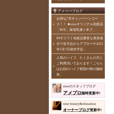
アメーバブログ
お得な7月キャンペーンコー
ス！！ ★nineオリジナル化粧品
「RVE」保湿乳液１本プ...
RVE'リフト化粧品豊富な美容成
分で全方位からアプローチ2021
年5月7日発売予定...
人気のハイフ、たくさんの方に
ご利用頂いております！こちら
はお顔のハイフ初回の時の施術
前...
nineのスタッフブログ
アメブロ
随時更新中!
nine beauty&relaxation
オーナーブログ
更新中!