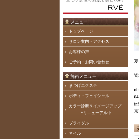
メニュー
トップページ
サロン案内・アクセス
お客様の声
夏
ご予約・お問い合わせ
皆
施術メニュー
まつげエクステ
ni
ボディ・フェイシャル
04
in
カラー診断＆イメージアップ
京
*リニューアル中
ブライダル
ネイル